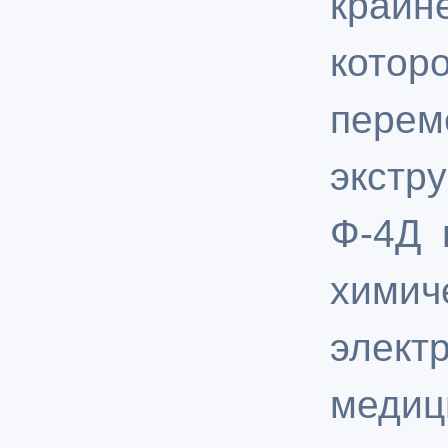
крайн
кот
перем
экстр
Ф-4Д 
хи
элект
мед