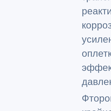
реа
корр
усил
опле
эффе
давле
Фтор