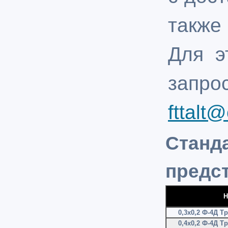
также
Для э
запро
fttalt
Станд
предс
Н
0,3х0,2 Ф-4Д Т
0,4х0,2 Ф-4Д Т