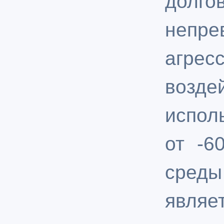
дол
непре
агре
возд
испол
от -6
среды
являе