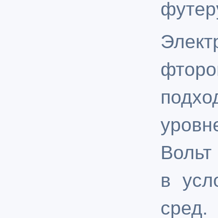
футер
Элект
фторо
подхо
уров
Вольт
в усл
сре