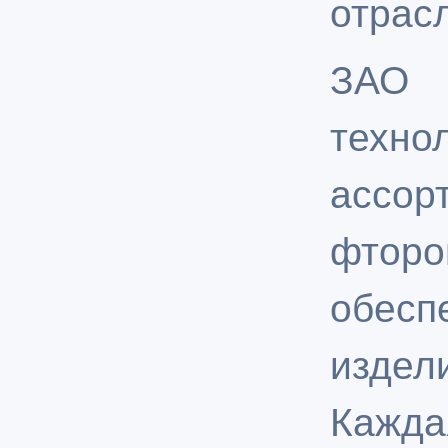
отрас
ЗАО
техно
ассор
фтор
обесп
изде
Кажд