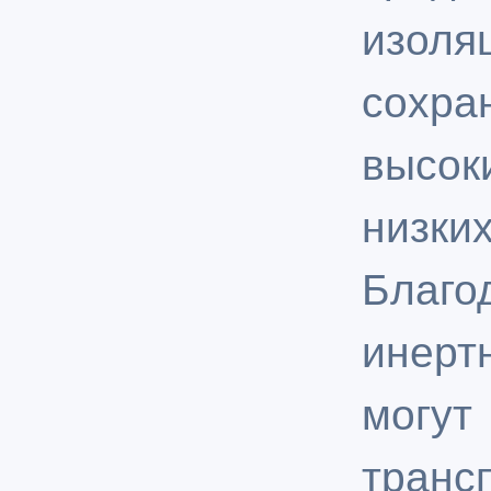
изол
сохр
высок
низки
Бла
инер
мог
транс