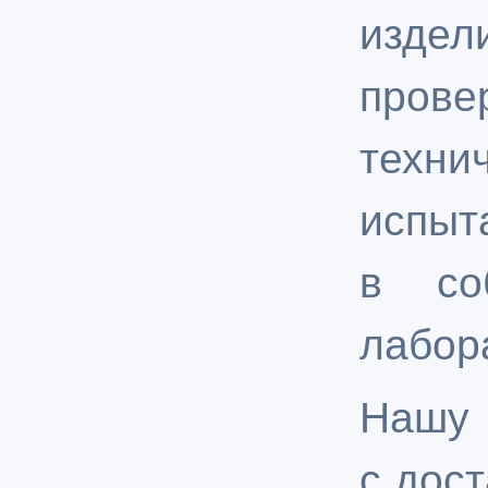
изде
про
техн
испыт
в соб
лабор
Нашу 
с дост