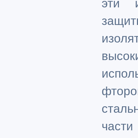
эти 
защ
изол
выс
исп
фтор
стал
част