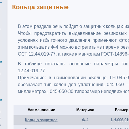
Кольца защитные
В этом разделе речь пойдет о защитных кольцах и
о
Чтобы предотвратить выдавливание резиновых 
условиях избыточного давления применяют фтор
этим кольца из Ф-4 можно встретить «в паре» к р
ОСТ 12.44.019-77, а также к манжетам ГОСТ-14896-
..
В таблице показаны основные параметры за
12.44.019-77
и
Примечание: в наименовании «Кольцо I-Н-045-0
е
обозначает тип колец для уплотнения, 045-050
миллиметрах, 045-050-30 типоразмер неподвижно
..
Наименование
Материал
Разме
м
0
Кольцо защитное
Ф-4
I-Н-006-01
О