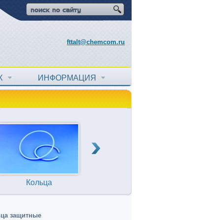
fttalt@chemcom.ru
АХ
ИНФОРМАЦИЯ
Кольца
Прокладки
Т
уплотнительные
ца защитные