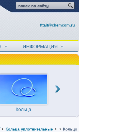
fttalt@chemcom.ru
АХ
ИНФОРМАЦИЯ
Кольца
Прокладки
Т
уплотнительные
T
Кольца уплотнительные
Кольцо