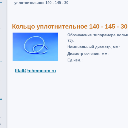
уплотнительное 140 - 145 - 30
Кольцо уплотнительное 140 - 145 - 30
о
Обозначение типорамера кольца
73):
Номинальный диаметр, мм:
Диаметр сечения, мм:
..
Ед.изм.:
fttalt@chemcom.ru
и
е
..
м
0
О