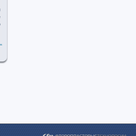
ш
е
о
..