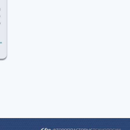
ш
е
о
..