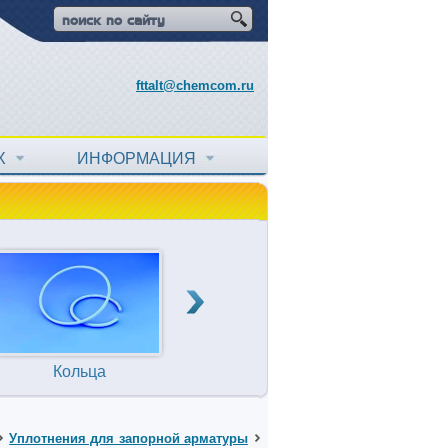
fttalt@chemcom.ru
АХ
ИНФОРМАЦИЯ
Кольца
Прокладки
Т
уплотнительные
Уплотнения для запорной арматуры