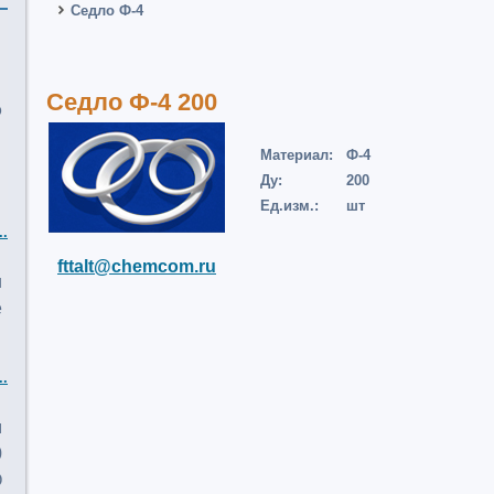
Седло Ф-4
Седло Ф-4 200
о
Материал:
Ф-4
Ду:
200
Ед.изм.:
шт
..
fttalt@chemcom.ru
и
е
..
м
0
О