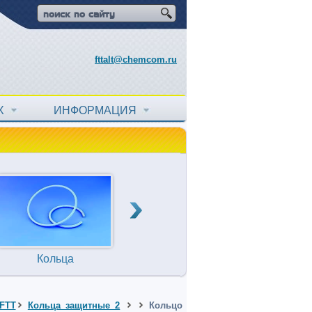
fttalt@chemcom.ru
АХ
ИНФОРМАЦИЯ
Кольца
Прокладки
Т
уплотнительные
FTT
Кольца защитные 2
Кольцо