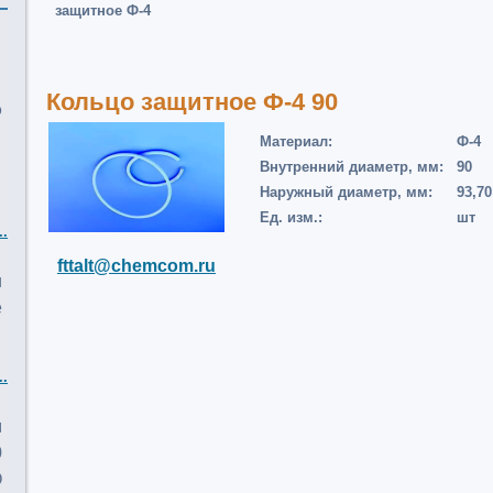
защитное Ф-4
Кольцо защитное Ф-4 90
о
Материал:
Ф-4
Внутренний диаметр, мм:
90
Наружный диаметр, мм:
93,70
Ед. изм.:
шт
..
fttalt@chemcom.ru
и
е
..
м
0
О