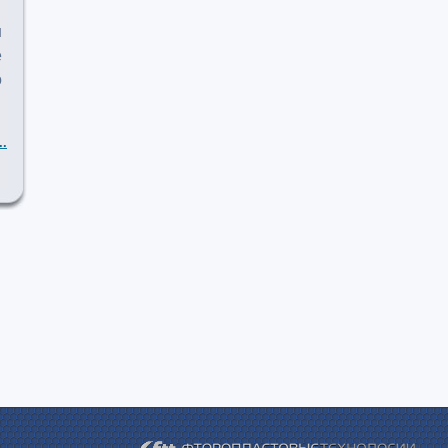
ш
е
о
..