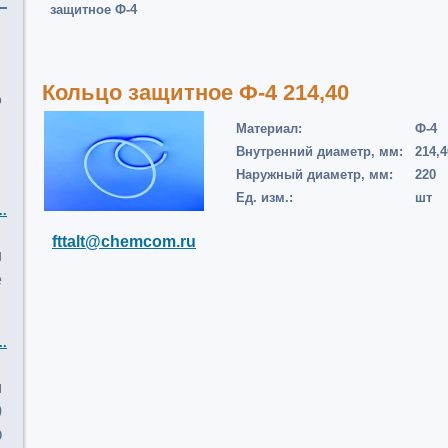
защитное Ф-4
Кольцо защитное Ф-4 214,40
о
Материал:
Ф-4
Внутренний диаметр, мм:
214,4
Наружный диаметр, мм:
220
Ед. изм.:
шт
..
fttalt@chemcom.ru
и
е
..
м
0
О