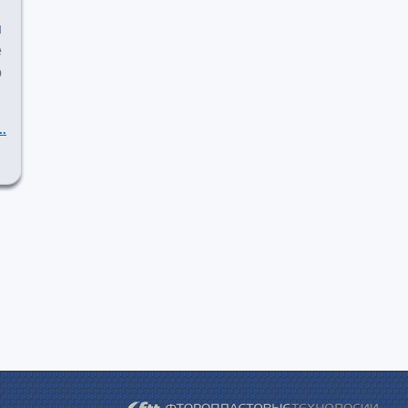
ш
е
о
..