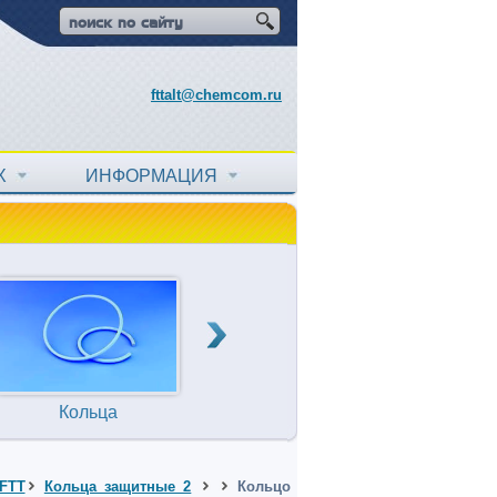
fttalt@chemcom.ru
АХ
ИНФОРМАЦИЯ
Кольца
Прокладки
Т
уплотнительные
FTT
Кольца защитные 2
Кольцо