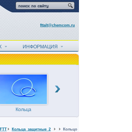
fttalt@chemcom.ru
АХ
ИНФОРМАЦИЯ
Кольца
Прокладки
Т
уплотнительные
FTT
Кольца защитные 2
Кольцо