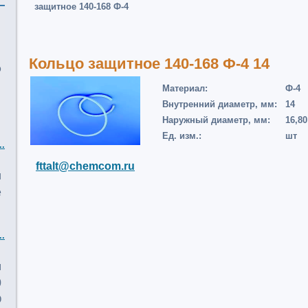
защитное 140-168 Ф-4
Кольцо защитное 140-168 Ф-4 14
о
Материал:
Ф-4
Внутренний диаметр, мм:
14
Наружный диаметр, мм:
16,80
Ед. изм.:
шт
..
fttalt@chemcom.ru
и
е
..
м
0
О