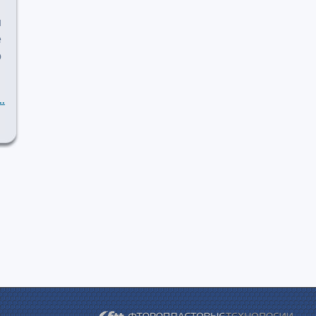
ш
е
о
..