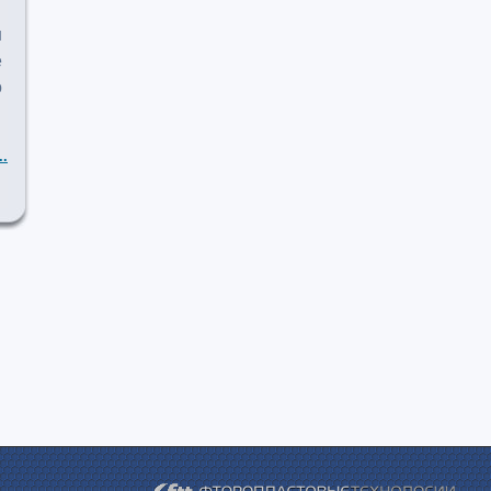
ш
е
о
..