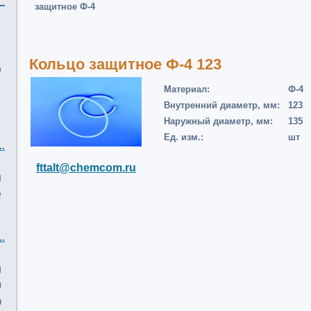
защитное Ф-4
Кольцо защитное Ф-4 123
о
Материал:
Ф-4
Внутренний диаметр, мм:
123
Наружный диаметр, мм:
135
Ед. изм.:
шт
..
fttalt@chemcom.ru
и
е
..
м
0
О