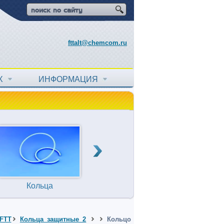
fttalt@chemcom.ru
АХ
ИНФОРМАЦИЯ
Кольца
Прокладки
Т
уплотнительные
FTT
Кольца защитные 2
Кольцо