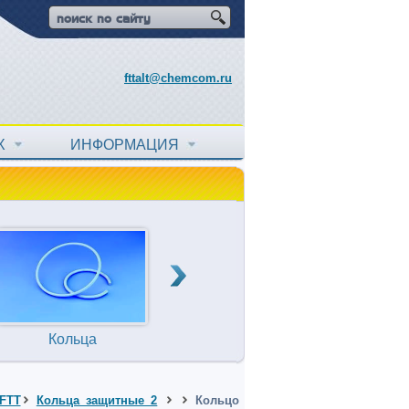
fttalt@chemcom.ru
АХ
ИНФОРМАЦИЯ
Кольца
Прокладки
Т
уплотнительные
FTT
Кольца защитные 2
Кольцо