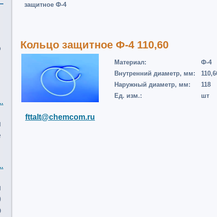
защитное Ф-4
Кольцо защитное Ф-4 110,60
о
Материал:
Ф-4
Внутренний диаметр, мм:
110,6
Наружный диаметр, мм:
118
Ед. изм.:
шт
..
fttalt@chemcom.ru
и
е
..
м
0
О