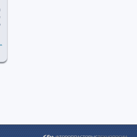
ш
е
о
..