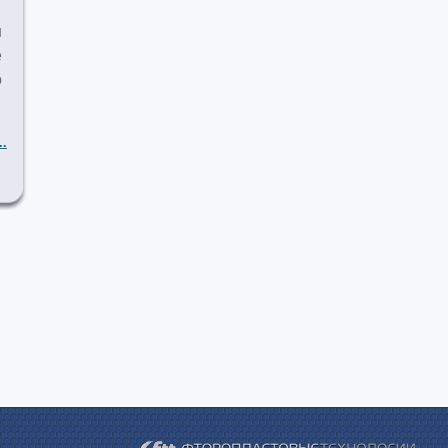
ш
е
о
..