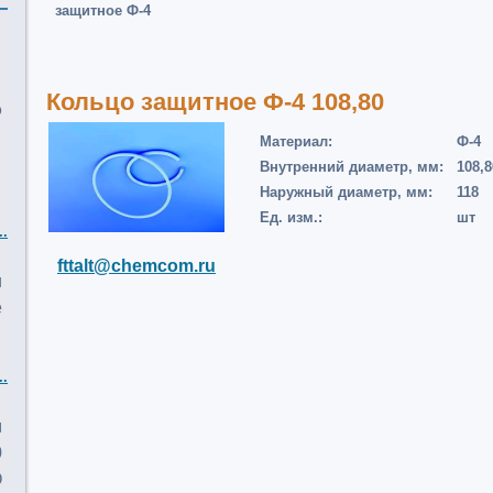
защитное Ф-4
Кольцо защитное Ф-4 108,80
о
Материал:
Ф-4
Внутренний диаметр, мм:
108,8
Наружный диаметр, мм:
118
Ед. изм.:
шт
..
fttalt@chemcom.ru
и
е
..
м
0
О