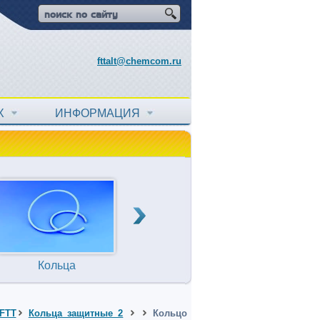
fttalt@chemcom.ru
АХ
ИНФОРМАЦИЯ
Кольца
Прокладки
Т
уплотнительные
FTT
Кольца защитные 2
Кольцо