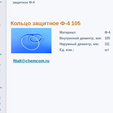
защитное Ф-4
Кольцо защитное Ф-4 105
о
Материал:
Ф-4
Внутренний диаметр, мм:
105
Наружный диаметр, мм:
111
Ед. изм.:
шт
..
fttalt@chemcom.ru
и
е
..
м
0
О