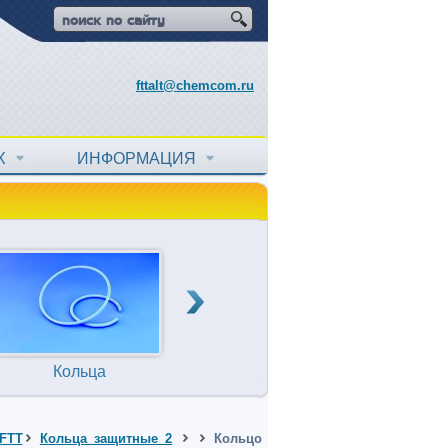
fttalt@chemcom.ru
АХ
ИНФОРМАЦИЯ
Кольца
Прокладки
Т
уплотнительные
FTT
Кольца защитные 2
Кольцо