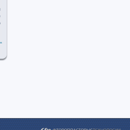
ш
е
о
..