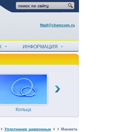
fttalt@chemcom.ru
АХ
ИНФОРМАЦИЯ
Кольца
Прокладки
Т
уплотнительные
T
Уплотнения шевронные
Манжета