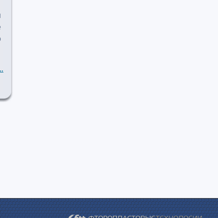
ш
е
о
..