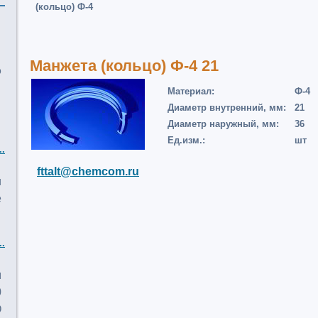
(кольцо) Ф-4
Манжета (кольцо) Ф-4 21
о
Материал:
Ф-4
Диаметр внутренний, мм:
21
Диаметр наружный, мм:
36
Ед.изм.:
шт
..
fttalt@chemcom.ru
и
е
..
м
0
О